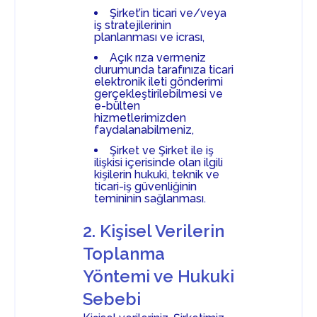
Şirket’in ticari ve/veya
iş stratejilerinin
planlanması ve icrası,
Açık rıza vermeniz
durumunda tarafınıza ticari
elektronik ileti gönderimi
gerçekleştirilebilmesi ve
e-bülten
hizmetlerimizden
faydalanabilmeniz,
Şirket ve Şirket ile iş
ilişkisi içerisinde olan ilgili
kişilerin hukuki, teknik ve
ticari-iş güvenliğinin
temininin sağlanması.
2. Kişisel Verilerin
Toplanma
Yöntemi ve Hukuki
Sebebi