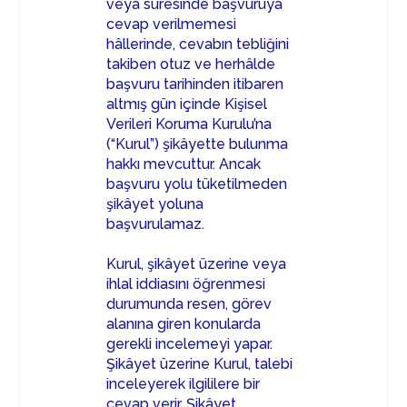
veya süresinde başvuruya
cevap verilmemesi
hâllerinde, cevabın tebliğini
takiben otuz ve herhâlde
başvuru tarihinden itibaren
altmış gün içinde Kişisel
Verileri Koruma Kurulu’na
(“Kurul”) şikâyette bulunma
hakkı mevcuttur. Ancak
başvuru yolu tüketilmeden
şikâyet yoluna
başvurulamaz.
Kurul, şikâyet üzerine veya
ihlal iddiasını öğrenmesi
durumunda resen, görev
alanına giren konularda
gerekli incelemeyi yapar.
Şikâyet üzerine Kurul, talebi
inceleyerek ilgililere bir
cevap verir. Şikâyet