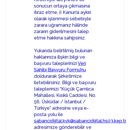
sonucun ortaya çıkmasına
itiraz etme, i) Kanun’a aykırı
olarak işlenmesi sebebiyle
zarara uğramanız hâlinde
zararın giderilmesini talep
etme hakkına sahipsiniz.
Yukarıda belirtilmiş bulunan
haklarınıza ilişkin bilgi ve
başvuru taleplerinizi
Veri
Sahibi Başvuru Formu’nu
doldurarak Şirketimize
iletebilirsiniz. Bilgi ve başvuru
taleplerinizi “Küçük Çamlıca
Mahallesi, Kısıklı Caddesi, No.
56, Üsküdar / İstanbul /
Türkiye” adresine veya e-
posta yolu ile
sabancidijital.kvk@sabancidijital.hs03.kep.tr
adresimize gönderebilir ve